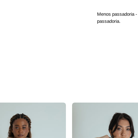
Menos passadoria - 
passadoria.
 dedinho
casaco trench coat curto
regata de 