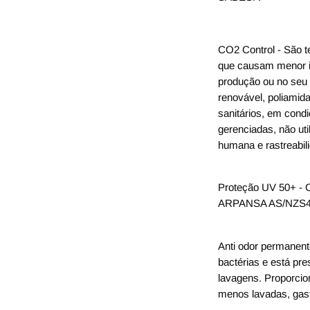
CO2 Control - São t
que causam menor i
produção ou no seu 
renovável, poliami
sanitários, em condi
gerenciadas, não ut
humana e rastreabil
Proteção UV 50+ - C
ARPANSA AS/NZS4
Anti odor permanente
bactérias e está pre
lavagens.
Proporcio
menos lavadas, gas