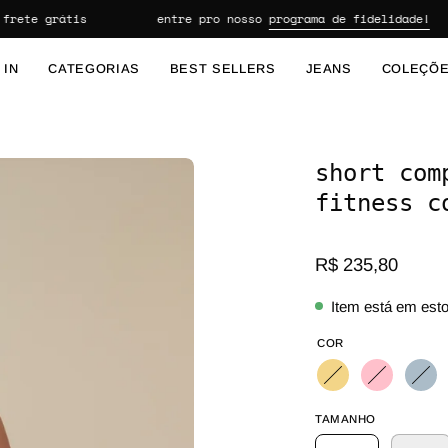
ete grátis
entre pro nosso
programa de fidelidade!
 IN
CATEGORIAS
BEST SELLERS
JEANS
COLEÇÕ
short com
Abrir lightbox de imagem
fitness c
R$ 235,80
Item está em est
COR
TAMANHO