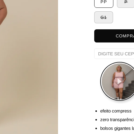
PP
P
G1
COMPR
efeito compress
zero transparênc
bolsos gigantes l