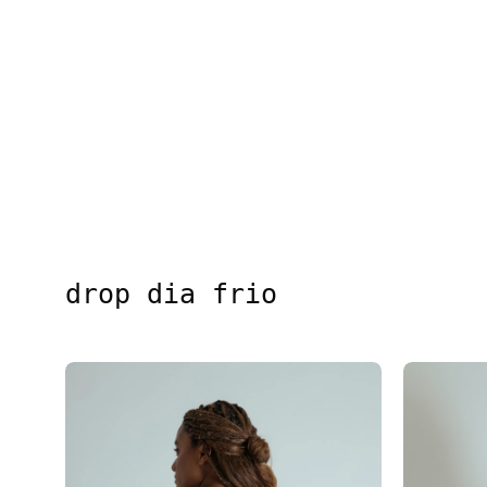
drop dia frio
blusa decote costas manga longa