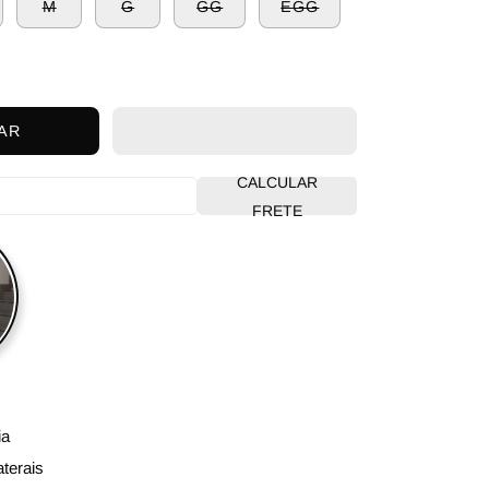
M
G
GG
EGG
AR
CALCULAR
FRETE
ia
aterais