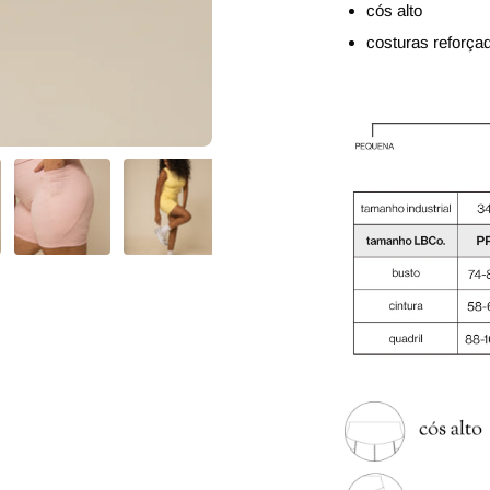
cós alto
costuras reforça