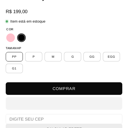
R$ 199,00
Item está em estoque
COR
TAMANHP
PP
P
M
G
GG
EGG
G1
COMPRAR