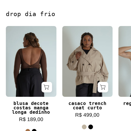
drop dia frio
blusa decote costas manga longa dedinho
casaco trench coat c
blusa decote
casaco trench
re
costas manga
coat curto
longa dedinho
R$ 499,00
R$ 189,00