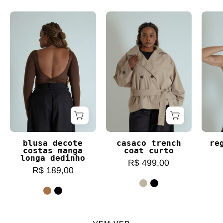
blusa decote costas manga longa dedinho
casaco trench coat c
blusa decote
casaco trench
re
costas manga
coat curto
longa dedinho
R$ 499,00
R$ 189,00