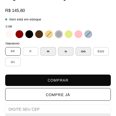
R$ 145,80
Item está em estoque
COR
TAMANHO
PP
P
M
G
GG
EGG
G1
COMPRAR
COMPRE JÁ