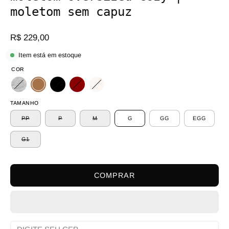
moletom sem capuz
R$ 229,00
Item está em estoque
COR
TAMANHO
PP
P
M
G
GG
EGG
G1
COMPRAR