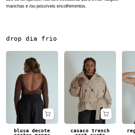
manchas e /ou possíveis encolhimentos.
drop dia frio
blusa decote costas manga longa dedinho
casaco trench coat c
blusa decote
casaco trench
re