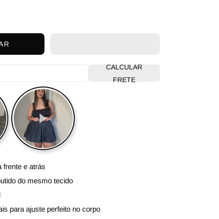
AR
CALCULAR
FRETE
 frente e atrás
butido do mesmo tecido
l
ais para ajuste perfeito no corpo