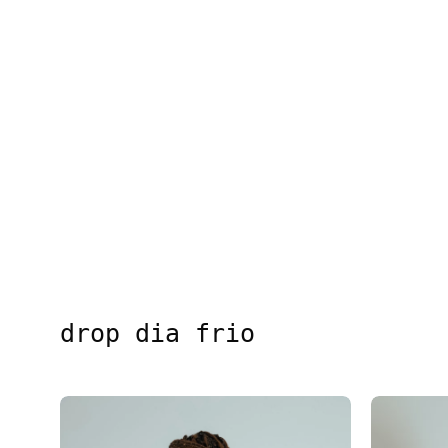
drop dia frio
blusa decote costas manga longa