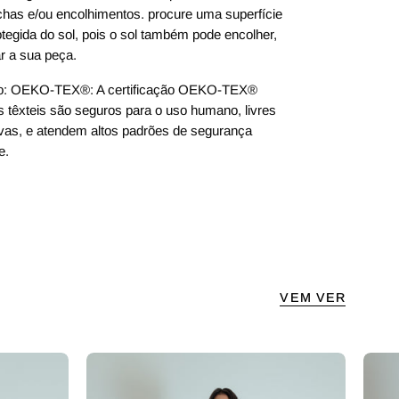
has e/ou encolhimentos. procure uma superfície
otegida do sol, pois o sol também pode encolher,
r a sua peça.
ido: OEKO-TEX®: A certificação OEKO-TEX®
s têxteis são seguros para o uso humano, livres
vas, e atendem altos padrões de segurança
e.
VEM VER
gola alta
calça alfaiataria ajustável c