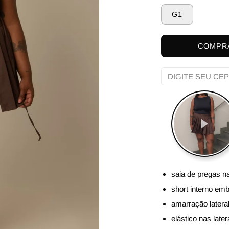
G1
COMPR
saia de pregas na
short interno em
amarração latera
elástico nas later