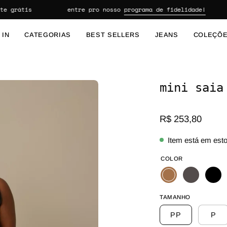
 grátis
entre pro nosso
programa de fidelidade!
 IN
CATEGORIAS
BEST SELLERS
JEANS
COLEÇÕ
mini saia
Abrir lightbox de imagem
R$ 253,80
Item está em est
COLOR
TAMANHO
PP
P