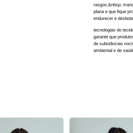
rasgos,&nbsp; manc
plana e que fique pr
endurecer e desbota
tecnologias do tec
garante que produto
de substâncias noci
ambiental e de saúd
 dedinho
casaco trench coat curto
regata de 