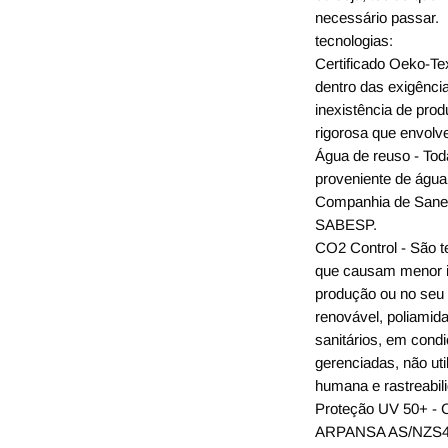
necessário passar.
tecnologias:
Certificado Oeko-Te
dentro das exigência
inexistência de prod
rigorosa que envolv
Água de reuso - Tod
proveniente de água
Companhia de Sanea
SABESP.
CO2 Control - São t
que causam menor i
produção ou no seu 
renovável, poliami
sanitários, em condi
gerenciadas, não ut
humana e rastreabil
Proteção UV 50+ - C
ARPANSA AS/NZS4