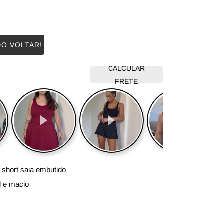
DO VOLTAR!
CALCULAR
FRETE
short saia embutido
l e macio