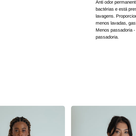
Anti odor permanente
bactérias e está pre
lavagens. Proporcio
menos lavadas, gas
Menos passadoria - 
passadoria.
 dedinho
casaco trench coat curto
regata de 