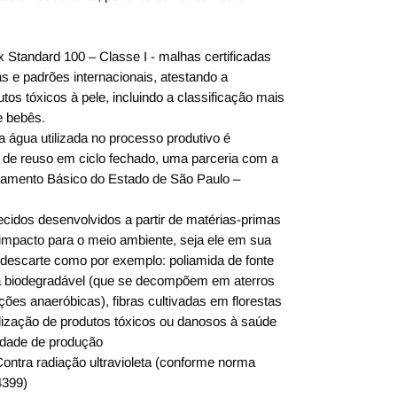
x Standard 100 – Classe I - malhas certificadas
s e padrões internacionais, atestando a
utos tóxicos à pele, incluindo a classificação mais
e bebês.
a água utilizada no processo produtivo é
 de reuso em ciclo fechado, uma parceria com a
mento Básico do Estado de São Paulo –
ecidos desenvolvidos a partir de matérias-primas
mpacto para o meio ambiente, seja ele em sua
descarte como por exemplo: poliamida de fonte
da biodegradável (que se decompõem em aterros
ções anaeróbicas), fibras cultivadas em florestas
ilização de produtos tóxicos ou danosos à saúde
idade de produção
ontra radiação ultravioleta (conforme norma
399)