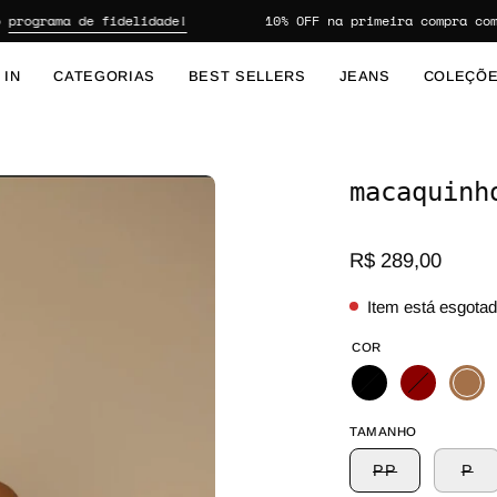
grama de fidelidade!
10% OFF na primeira compra com o c
 IN
CATEGORIAS
BEST SELLERS
JEANS
COLEÇÕ
macaquinh
Abrir lightbox de imagem
R$ 289,00
Item está esgota
COR
TAMANHO
PP
P