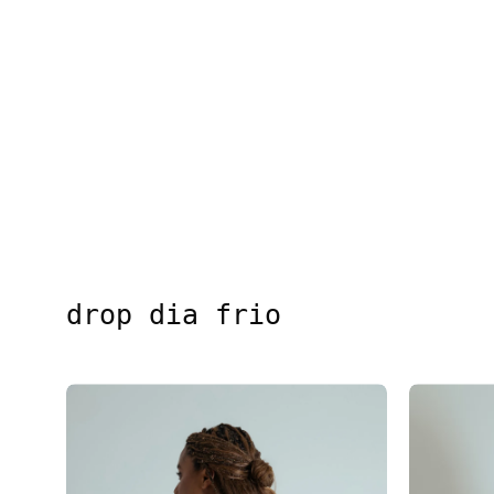
drop dia frio
blusa decote costas manga longa