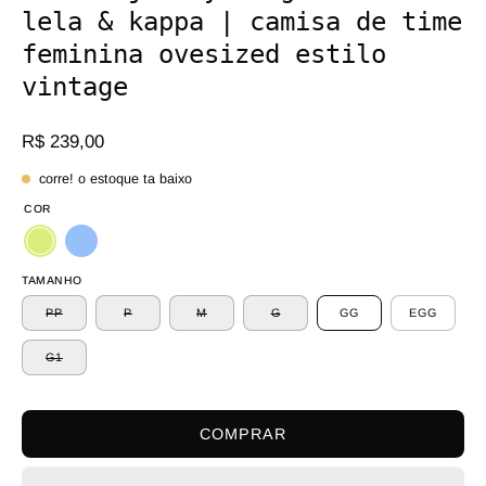
lela & kappa | camisa de time
feminina ovesized estilo
vintage
R$ 239,00
corre! o estoque ta baixo
COR
TAMANHO
PP
P
M
G
GG
EGG
G1
COMPRAR