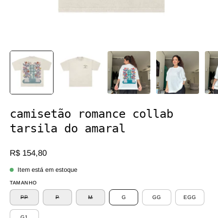
camisetão romance collab
tarsila do amaral
R$ 154,80
Item está em estoque
TAMANHO
PP
P
M
G
GG
EGG
G1