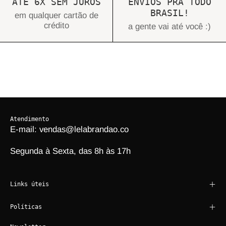
ATÉ 6X SEM JUROS
ENVIOS PRA TODO
BRASIL!
em qualquer cartão de
crédito
a gente vai até você :)
Atendimento
E-mail: vendas@lelabrandao.co
Segunda à Sexta, das 8h às 17h
Links úteis
Políticas