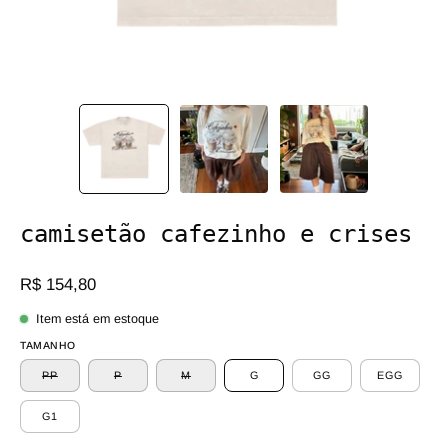
camisetão cafezinho e crises
R$ 154,80
Item está em estoque
TAMANHO
PP
P
M
G
GG
EGG
G1