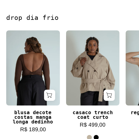
drop dia frio
blusa decote costas manga longa dedinho
casaco trench coat c
blusa decote
casaco trench
re
costas manga
coat curto
longa dedinho
R$ 499,00
R$ 189,00