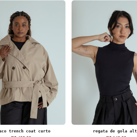
 dedinho
casaco trench coat curto
regata de 
aco trench coat curto
regata de gola alt