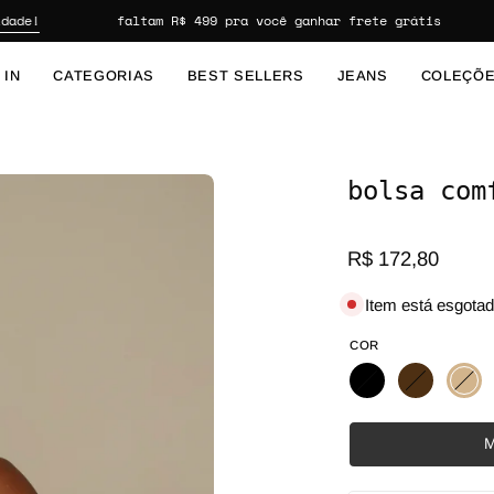
e!
faltam
R$ 499
pra você ganhar frete grátis
 IN
CATEGORIAS
BEST SELLERS
JEANS
COLEÇÕ
bolsa com
Abrir lightbox de imagem
R$ 172,80
Item está esgota
COR