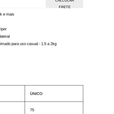
CALCULAR
FRETE
k e mais
íper
lateral
timado para uso casual - 1.5 a 2kg
ÚNICO
75