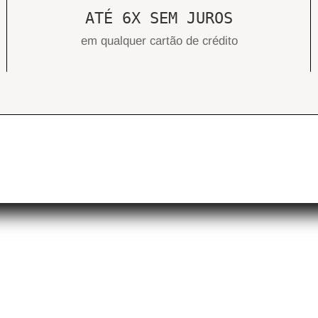
ATÉ 6X SEM JUROS
em qualquer cartão de crédito
uiz
Trocas & Devoluções
osso blog
Política de Envios
roca rápida
Política de privacidade