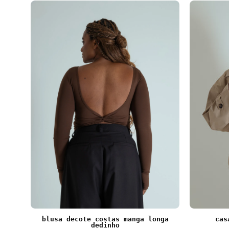
blusa decote costas manga longa
blusa decote costas manga longa
cas
dedinho