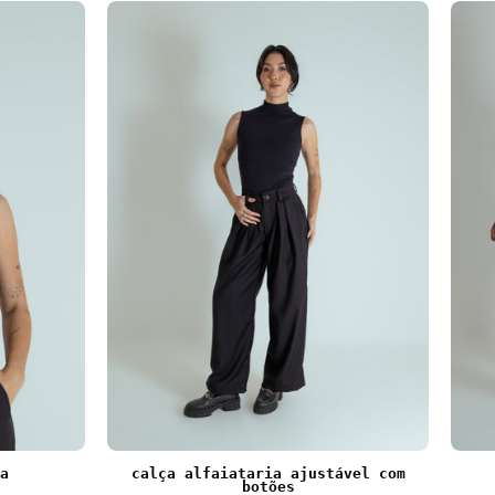
gola alta
calça alfaiataria ajustável c
a
calça alfaiataria ajustável com
botões