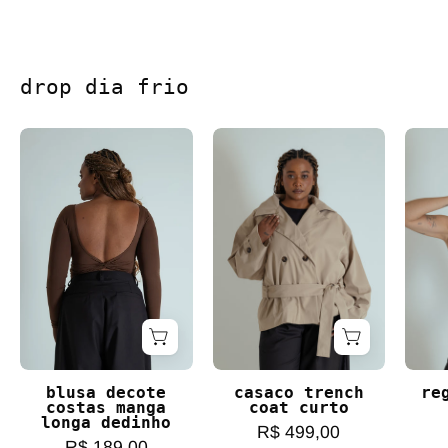
drop dia frio
blusa decote costas manga longa dedinho
casaco trench coat c
blusa decote
casaco trench
re
costas manga
coat curto
longa dedinho
R$ 499,00
R$ 189,00