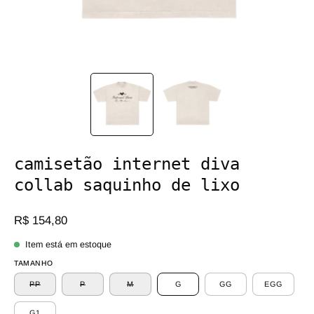
camisetão internet diva
collab saquinho de lixo
R$ 154,80
Item está em estoque
TAMANHO
PP
P
M
G
GG
EGG
G1