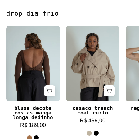
drop dia frio
blusa decote costas manga longa dedinho
casaco trench coat c
blusa decote
casaco trench
re
costas manga
coat curto
longa dedinho
R$ 499,00
R$ 189,00