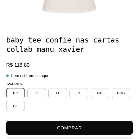
baby tee confie nas cartas
collab manu xavier
R$ 118,80
Item está em estoque
TAMANHO
PP
P
M
G
GG
EGG
G1
COMPRAR