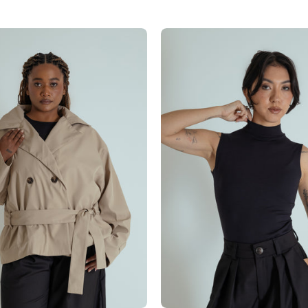
 dedinho
casaco trench coat curto
regata de 