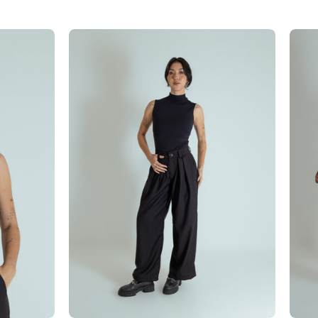
gola alta
calça alfaiataria ajustável c