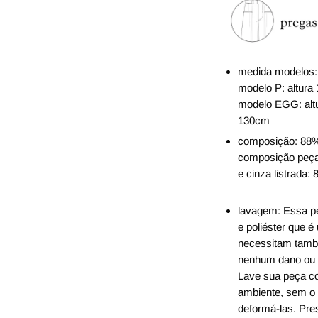
medida modelos
modelo P: altura
modelo EGG: altu
130cm
composição:
88%
composição peças
e cinza listrada:
lavagem: Essa pe
e poliéster que é
necessitam també
nenhum dano ou 
Lave sua peça c
ambiente, sem o 
deformá-las. Pre