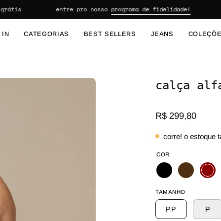
s
entre pro nosso
programa de fidelidade!
10% 
 IN
CATEGORIAS
BEST SELLERS
JEANS
COLEÇÕ
calça alf
Abrir lightbox de imagem
R$ 299,80
corre! o estoque t
COR
TAMANHO
PP
P