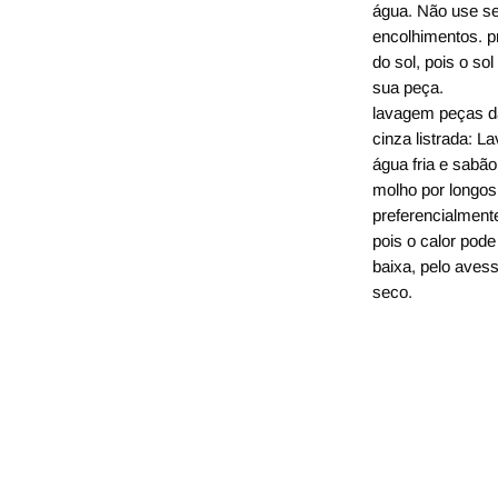
água. Não use se
encolhimentos. pr
do sol, pois o s
sua peça.
lavagem
peças da
cinza listrada: 
água fria e sabão 
molho por longos
preferencialment
pois o calor pod
baixa, pelo avess
seco.