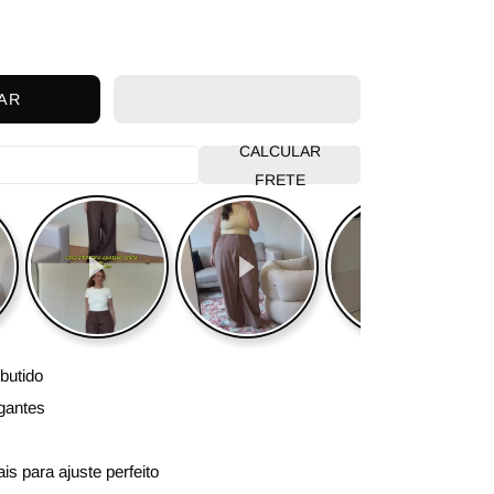
AR
CALCULAR
FRETE
butido
igantes
ais para ajuste perfeito