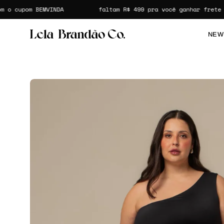
Pular
upom BEMVINDA
faltam
R$ 499
pra você ganhar frete gráti
para
o
NEW
conteúdo
Abrir lightbox de imagem