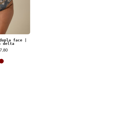
dupla face |
a delta
7,80