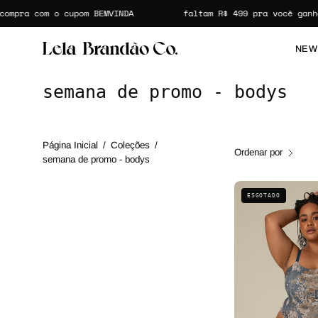
Pular
ompra com o cupom BEMVINDA
faltam
R$ 499
pra você ganhar
para
o
NEW
conteúdo
semana de promo - bodys
Página Inicial
/
Coleções
/
Ordenar por
semana de promo - bodys
ESGOTADO