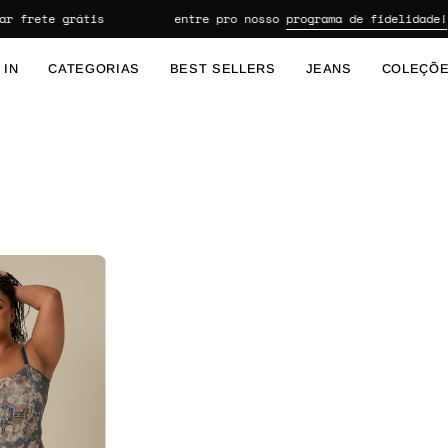
 frete grátis
entre pro nosso
programa de fidelidade!
 IN
CATEGORIAS
BEST SELLERS
JEANS
COLEÇÕ
body sossego dupla face | maiô asa delta