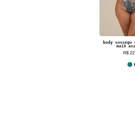
body sossego 
maiô as
R$ 22